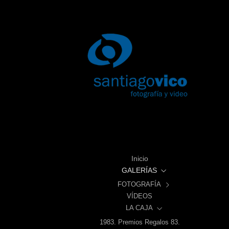
Inicio
GALERÍAS
FOTOGRAFÍA
VÍDEOS
ALBACETE
LA CAJA
VIDA SOCIAL Y CULTURAL
La ciudad.
1983. Premios Regalos 83.
1983. "Albacete, Tierra de Encrucijada". Exposición.
Posada de la Estrella.